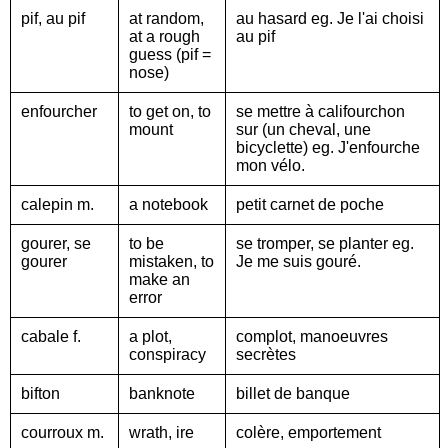
pif, au pif
at random,
au hasard eg. Je l'ai choisi
at a rough
au pif
guess (pif =
nose)
enfourcher
to get on, to
se mettre à califourchon
mount
sur (un cheval, une
bicyclette) eg. J'enfourche
mon vélo.
calepin m.
a notebook
petit carnet de poche
gourer, se
to be
se tromper, se planter eg.
gourer
mistaken, to
Je me suis gouré.
make an
error
cabale f.
a plot,
complot, manoeuvres
conspiracy
secrètes
bifton
banknote
billet de banque
courroux m.
wrath, ire
colère, emportement