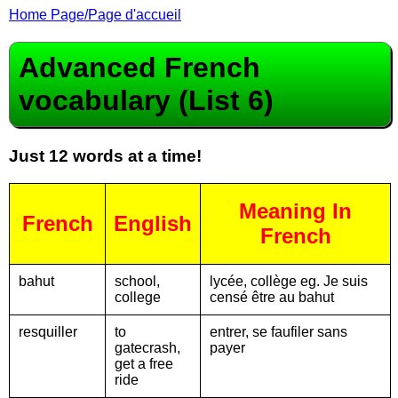
Home Page/Page d'accueil
Advanced French
vocabulary (List 6)
Just 12 words at a time!
Meaning In
French
English
French
bahut
school,
lycée, collège eg. Je suis
college
censé être au bahut
resquiller
to
entrer, se faufiler sans
gatecrash,
payer
get a free
ride