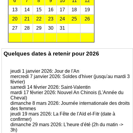
6
7
8
9
10
11
12
13
14
15
16
17
18
19
20
21
22
23
24
25
26
27
28
29
30
31
Quelques dates à retenir pour 2026
jeudi 1 janvier 2026: Jour de l'An
mercredi 7 janvier 2026: Soldes d'hiver (jusqu'au mardi 3
février)
samedi 14 février 2026: Saint-Valentin
mardi 17 février 2026: Nouvel An Chinois (L'Année du
Cheval)
dimanche 8 mars 2026: Journée internationale des droits
des femmes
jeudi 19 mars 2026: La Fête de l'Aïd el-Fitr (date à
confirmer)
dimanche 29 mars 2026: L'heure d'été (2h du matin ->
3h)